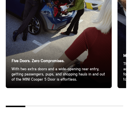
Mor
Five Doors. Zero Compromises.
The
With two extra doors and a wide-opening rear entry,
add
getting passengers, pups, and shopping hauls in and out
for
of the MINI Cooper 5 Door is effortless.
to 