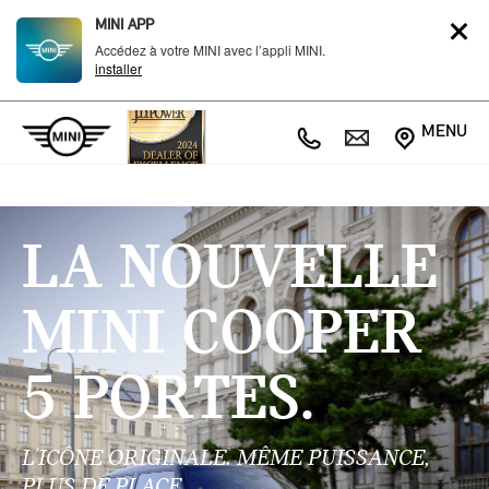
MINI APP
Accédez à votre MINI avec l’appli MINI.
installer
MENU
LA NOUVELLE
MINI COOPER
5 PORTES.
L'ICÔNE ORIGINALE. MÊME PUISSANCE,
PLUS DE PLACE.