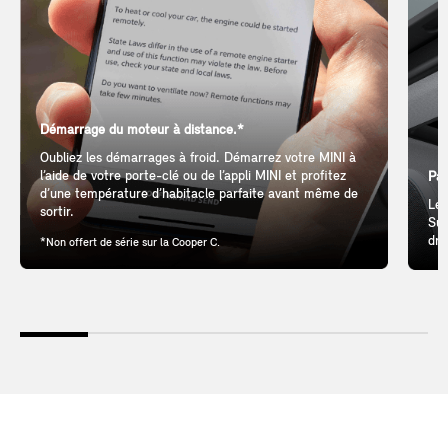
Démarrage du moteur à distance.*
Oubliez les démarrages à froid. Démarrez votre MINI à
l’aide de votre porte-clé ou de l’appli MINI et profitez
Pan
d’une température d’habitacle parfaite avant même de
Let
sortir.
Sun
dri
*Non offert de série sur la Cooper C.