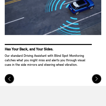
Has Your Back, and Your Sides.
Ke
Our standard Driving Assistant with Blind Spot Monitoring
Wit
catches what you might miss and alerts you through visual
Go,
cues in the side mirrors and steering wheel vibration.
and
veh