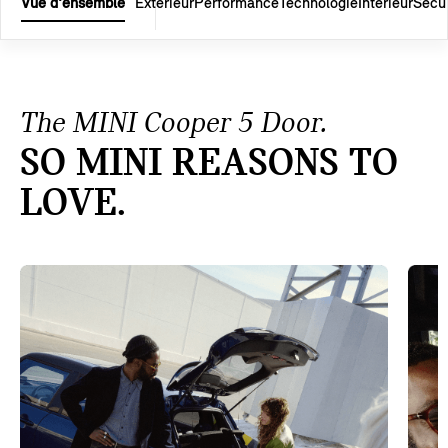
Vue d'ensemble
Extérieur
Performance
Technologie
Intérieur
Sécur
The MINI Cooper 5 Door.
SO MINI REASONS TO
LOVE.