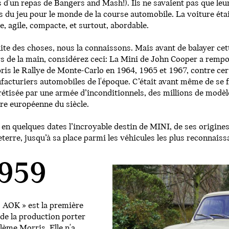
 d'un repas de Bangers and Mash!). Ils ne savaient pas que le
s du jeu pour le monde de la course automobile. La voiture étai
e, agile, compacte, et surtout, abordable.
ite des choses, nous la connaissons. Mais avant de balayer cet
s de la main, considérez ceci: La Mini de John Cooper a rempo
is le Rallye de Monte-Carlo en 1964, 1965 et 1967, contre cer
acturiers automobiles de l'époque. C’était avant même de se
étisée par une armée d’inconditionnels, des millions de modèles
re européenne du siècle.
 en quelques dates l’incroyable destin de MINI, de ses origin
terre, jusqu’à sa place parmi les véhicules les plus reconnaissa
959
 AOK » est la première
de la production porter
lème Morris. Elle n'a