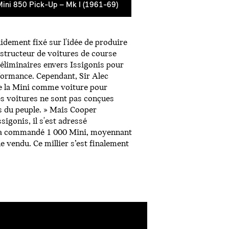
Mini 850 Pick-Up – Mk I (1961-69)
idement fixé sur l'idée de produire
nstructeur de voitures de course
éliminaires envers Issigonis pour
rformance. Cependant, Sir Alec
de la Mini comme voiture pour
s voitures ne sont pas conçues
s du peuple. » Mais Cooper
sigonis, il s'est adressé
i a commandé 1 000 Mini, moyennant
e vendu. Ce millier s’est finalement