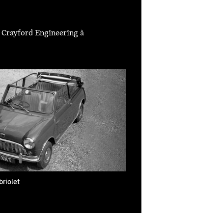
r Crayford Engineering à
briolet