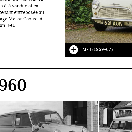
s été vendue et est
tenant entreposée au
age Motor Centre, à
on R-U.
Mk I (1959-67)
960