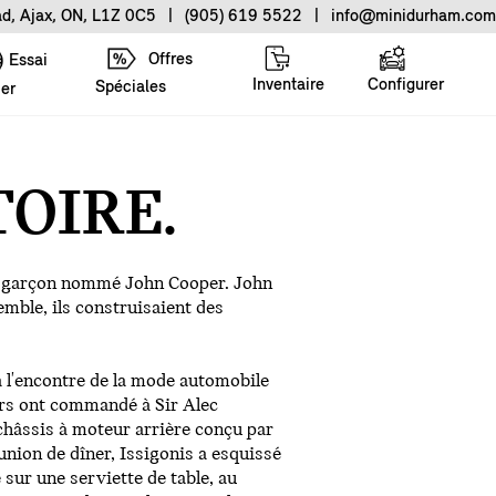
ad, Ajax, ON, L1Z 0C5
|
(905) 619 5522
|
info@minidurham.com
Offres
Essai
Inventaire
Configurer
Spéciales
ier
TOIRE.
un garçon nommé John Cooper. John
emble, ils construisaient des
à l'encontre de la mode automobile
pers ont commandé à Sir Alec
 châssis à moteur arrière conçu par
nion de dîner, Issigonis a esquissé
 sur une serviette de table, au