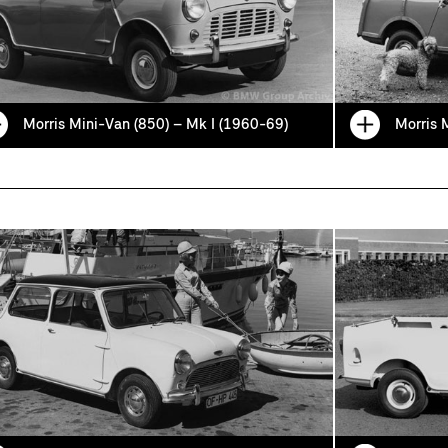
Morris Mini-Van (850) – Mk I (1960-69)
Morris 