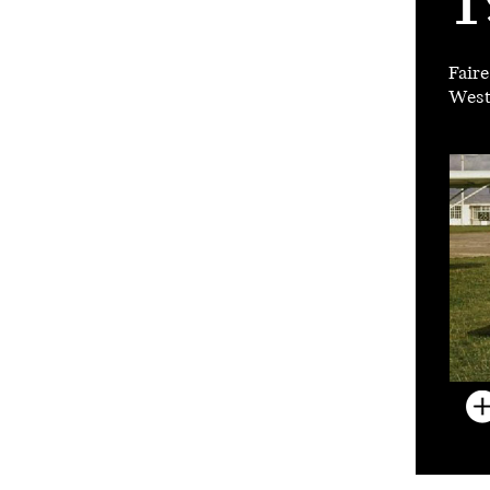
1
Faire
West