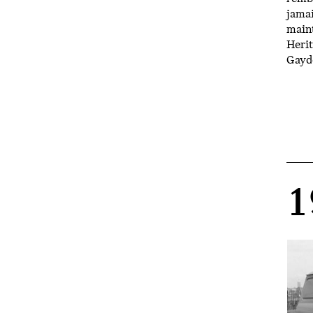
jamai
main
Herit
Gayd
1