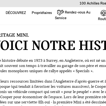
100 Achilles Ro
Rendez-vous Au
DÉCOUVREZ
Propriétaires
Service
Rout
ITAGE MINI.
OICI NOTRE HIS
 histoire débute en 1923 à Surrey, en Angleterre, où est né 
it souvent son temps à travailler au garage de son père et ens
ules monoplaces uniques de rallye appelés « Specials ».
leurs ressources limitées dans l'Angleterre d'après-guerre et 
époque (qui tendait à favoriser les voitures massives), le Coo
onis un véhicule compact qui serait « pour le peuple! » avec le
Cooper pour économiser de l'espace. Lors de leur première réu
dées sur une serviette (Eh oui - la première Mini a été dessinée