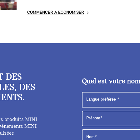
COMMENCER À ÉCONOMISER
T DES
Quel est votre no
LES, DES
ENTS.
rs produits MINI
 événements MINI
lisées