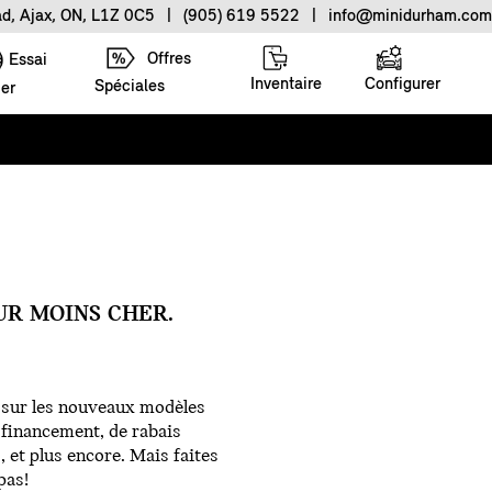
ad, Ajax, ON, L1Z 0C5
|
(905) 619 5522
|
info@minidurham.com
Offres
Essai
Inventaire
Configurer
Spéciales
ier
UR MOINS CHER.
s sur les nouveaux modèles
e financement, de rabais
, et plus encore. Mais faites
pas!