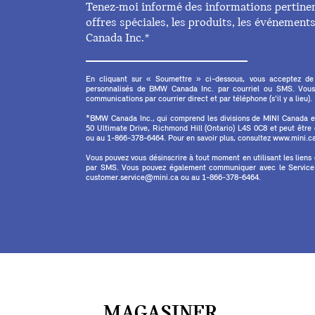
Tenez-moi informé des informations pertinent
offres spéciales, les produits, les événemen
Canada Inc.*
En cliquant sur « Soumettre » ci-dessous, vous acceptez de
personnalisés de BMW Canada Inc. par courriel ou SMS. Vous
communications par courrier direct et par téléphone (s'il y a lieu).
*BMW Canada Inc., qui comprend les divisions de MINI Canada 
50 Ultimate Drive, Richmond Hill (Ontario) L4S 0C8 et peut êtr
ou au 1-866-378-6464. Pour en savoir plus, consultez www.mini.ca 
Vous pouvez vous désinscrire à tout moment en utilisant les liens
par SMS. Vous pouvez également communiquer avec le Service à
customer.service@mini.ca ou au 1-866-378-6464.
MAGASINER