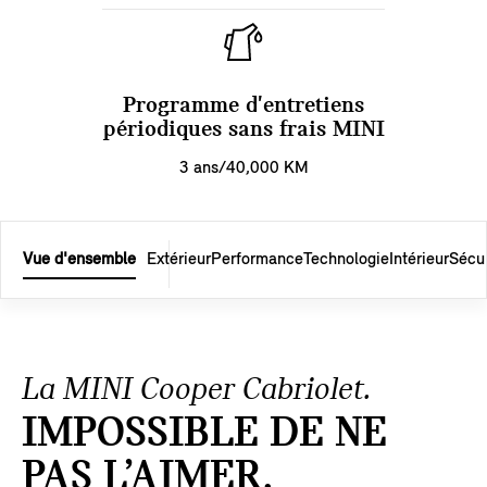
Programme d'entretiens
périodiques sans frais MINI
3 ans/40,000 KM
Vue d'ensemble
Extérieur
Performance
Technologie
Intérieur
Sécur
La MINI Cooper Cabriolet.
IMPOSSIBLE DE NE
PAS L’AIMER.