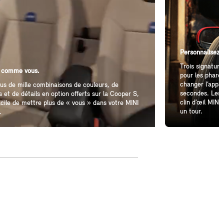
Personnalisez v
Trois signatur
 comme vous.
pour les phares
changer l’appa
us de mille combinaisons de couleurs, de
secondes. Les 
ns et de détails en option offerts sur la Cooper S,
clin d’œil MINI,
facile de mettre plus de « vous » dans votre MINI
un tour.
.