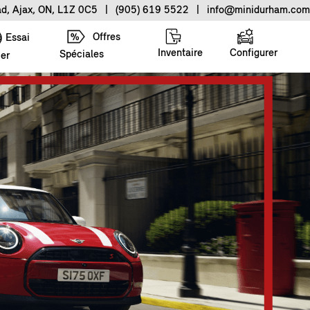
ad, Ajax, ON, L1Z 0C5
|
(905) 619 5522
|
info@minidurham.com
Offres
Essai
Inventaire
Configurer
Spéciales
ier