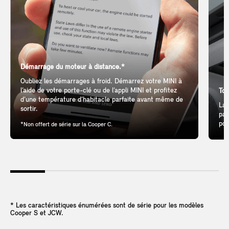
Démarrage du moteur à distance.*
Oubliez les démarrages à froid. Démarrez votre MINI à
l’aide de votre porte-clé ou de l’appli MINI et profitez
Toi
d’une température d’habitacle parfaite avant même de
Lai
sortir.
pan
pou
*Non offert de série sur la Cooper C.
* Les caractéristiques énumérées sont de série pour les modèles
Cooper S et JCW.