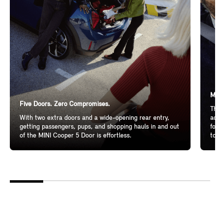
Mor
Five Doors. Zero Compromises.
The
With two extra doors and a wide-opening rear entry,
add
getting passengers, pups, and shopping hauls in and out
for
of the MINI Cooper 5 Door is effortless.
to 