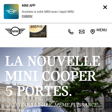
MINI APP
Accédez à votre MINI avec l’appli MINI.
installer
MENU
LA NOUVELLE
MINI COOPER
5 PORTES.
L'ICÔNE ORIGINALE. MÊME PUISSANCE,
PLUS DE PLACE.