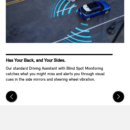
Has Your Back, and Your Sides.
Ke
Our standard Driving Assistant with Blind Spot Monitoring
Wit
catches what you might miss and alerts you through visual
Go,
cues in the side mirrors and steering wheel vibration.
and
veh