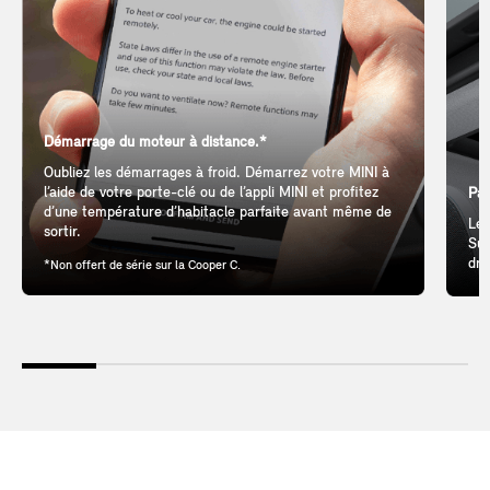
Démarrage du moteur à distance.*
Oubliez les démarrages à froid. Démarrez votre MINI à
l’aide de votre porte-clé ou de l’appli MINI et profitez
Pan
d’une température d’habitacle parfaite avant même de
Let
sortir.
Sun
dri
*Non offert de série sur la Cooper C.