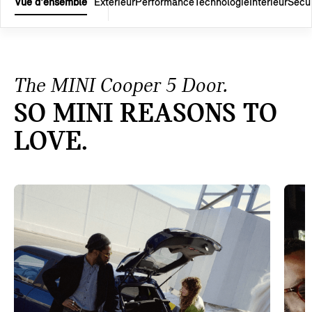
Vue d'ensemble
Extérieur
Performance
Technologie
Intérieur
Sécur
The MINI Cooper 5 Door.
SO MINI REASONS TO
LOVE.