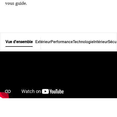
vous guide.
Vue d'ensemble
Extérieur
Performance
Technologie
Intérieur
Sécur