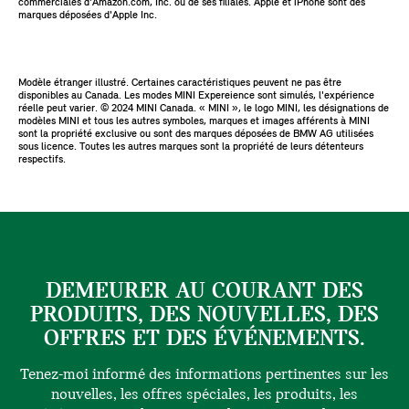
commerciales d'Amazon.com, Inc. ou de ses filiales. Apple et iPhone sont des
marques déposées d'Apple Inc.
Modèle étranger illustré. Certaines caractéristiques peuvent ne pas être
disponibles au Canada. Les modes MINI Expereience sont simulés, l'expérience
réelle peut varier. ©️ 2024 MINI Canada. « MINI », le logo MINI, les désignations de
modèles MINI et tous les autres symboles, marques et images afférents à MINI
sont la propriété exclusive ou sont des marques déposées de BMW AG utilisées
sous licence. Toutes les autres marques sont la propriété de leurs détenteurs
respectifs.
DEMEURER AU COURANT DES
PRODUITS, DES NOUVELLES, DES
OFFRES ET DES ÉVÉNEMENTS.
Tenez-moi informé des informations pertinentes sur les
nouvelles, les offres spéciales, les produits, les